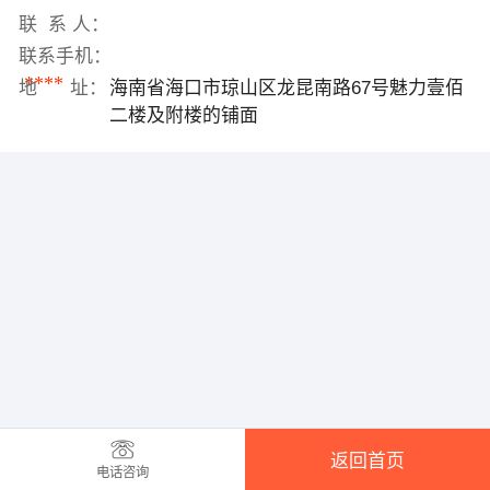
联 系 人：
联系手机：
****
地 址：
海南省海口市琼山区龙昆南路67号魅力壹佰
二楼及附楼的铺面
返回首页
电话咨询