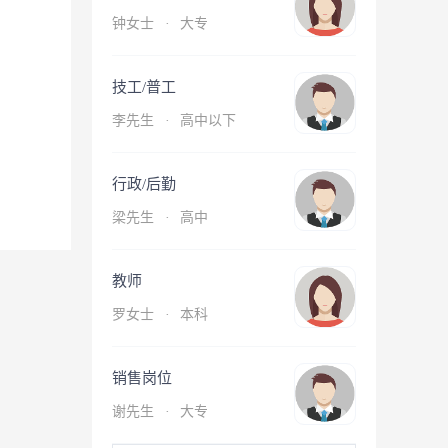
钟女士
·
大专
技工/普工
李先生
·
高中以下
行政/后勤
梁先生
·
高中
教师
罗女士
·
本科
销售岗位
谢先生
·
大专