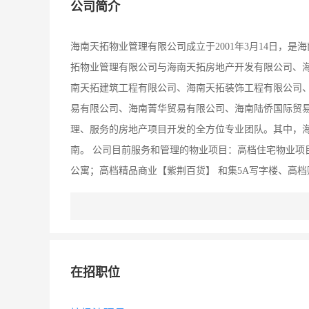
公司简介
海南天拓物业管理有限公司成立于2001年3月14日，
拓物业管理有限公司与海南天拓房地产开发有限公司、
南天拓建筑工程有限公司、海南天拓装饰工程有限公司
易有限公司、海南菁华贸易有限公司、海南陆侨国际贸易
理、服务的房地产项目开发的全方位专业团队。其中，海
南。 公司目前服务和管理的物业项目：高档住宅物业项
公寓；高档精品商业【紫荆百货】 和集5A写字楼、高
有一支年轻充满活力、具有创新意识及专业素质的管理
理、尽心服务、倾情奉献，众志成城，携手共创明天的辉
营理念，竭尽所能使顾客满意。 公司地址：海南省海口市
在招职位