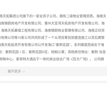
是海南天拓集团公司旗下的一家全资子公司，拥有二级物业管理资质。海南天
海南锦颐房地产开发有限公司、惠州大亚湾天拓房地产开发有限公司、海
、海南天拓幕墙工程有限公司、海南锦颐商业管理有限公司、海南正欣贸
有限公司等10家公司共同形成了一个从项目筹划到建造施工以至后期管
南天拓投资开发有限公司以开发海口“紫荆花园”，系列楼盘而闻名于海
目：紫荆花园Ⅰ区、紫荆花园II区、棕榈公寓；高档商住物业：紫荆·信息
档购物中心、索菲特大酒店于一体的商业综合广场《百方广场》。 公司拥
团队和管理规范、务实肯干的员工队伍，秉承昨日的努力，今天的严格管
展开更多
煌！ 公司以“诚信务实、追求卓越、回馈社会、以人为本、服务×”为经
滨海大道105号，棕榈公寓1层。